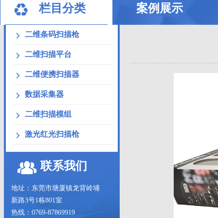
栏目分类
案例展示
二维条码扫描枪
二维扫描平台
二维便携扫描器
数据采集器
二维扫描模组
激光红光扫描枪
联系我们
地址：东莞市塘厦镇龙背岭埔
新路3号1栋801室
热线：0769-87869919